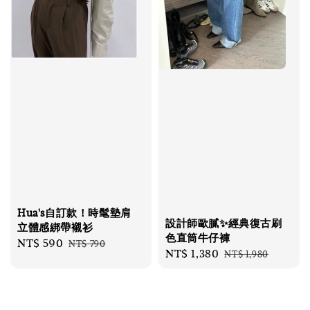
Hua's自訂款！時髦墊肩
設計師歐膩✨經典復古刷
立體感綁帶襯衫
色直筒牛仔褲
Sale
NT$ 590
Regular
NT$ 790
Sale
NT$ 1,380
Regular
NT$ 1,980
price
price
price
price