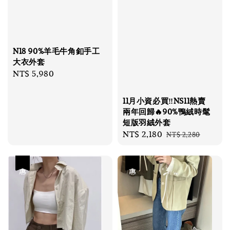
N18 90%羊毛牛角釦手工
大衣外套
Regular
NT$ 5,980
price
11月小資必買‼️NS11熱賣
兩年回歸🔥90%鴨絨時髦
短版羽絨外套
Sale
NT$ 2,180
Regular
NT$ 2,280
price
price
優惠
優惠