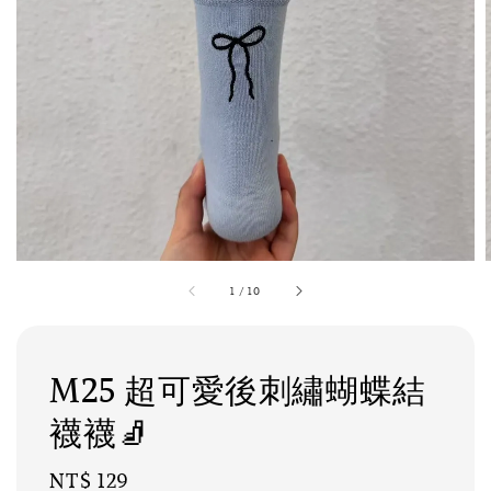
1
/
10
M25 超可愛後刺繡蝴蝶結
襪襪🧦
Regular
NT$ 129