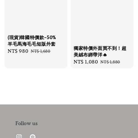
(現貨)韓國特價款-50%
羊毛馬海毛毛短版外套
獨家特價外面買不到！超
Sale
NT$ 980
Regular
NT$ 1,680
美絨布綁帶洋🔥
price
price
Sale
NT$ 1,080
Regular
NT$ 1,880
price
price
Follow us