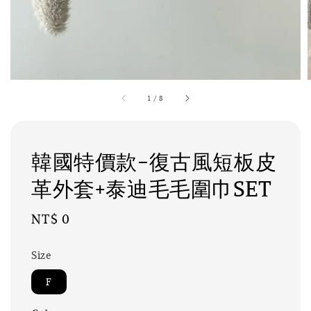
1
/
8
韓國特價款-復古風短板皮
革外套+泰迪毛毛圍巾SET
Regular
NT$ 0
price
Size
F