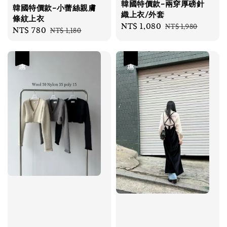
韓國特價款-兩穿厚磅針
韓國特價款-小蕾絲親膚
織上衣/外套
條紋上衣
Sale
NT$ 1,080
Regular
NT$ 1,980
Sale
NT$ 780
Regular
NT$ 1,180
price
price
price
price
優惠
優惠