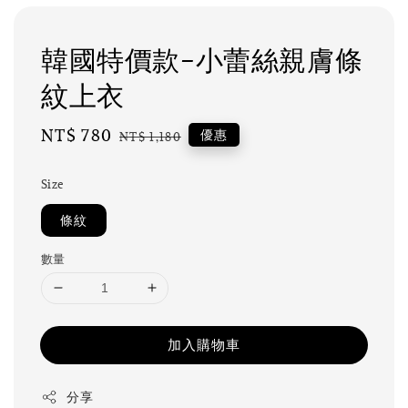
韓國特價款-小蕾絲親膚條
紋上衣
Sale
NT$ 780
Regular
優惠
NT$ 1,180
price
price
Size
條紋
數量
加入購物車
分享