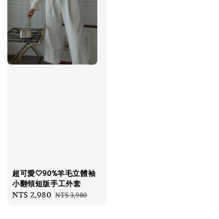
超可愛🤍90%羊毛立體袖
小翻領短版手工外套
Sale
NT$ 2,980
Regular
NT$ 3,980
price
price