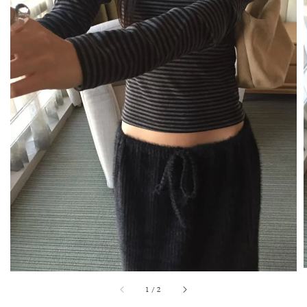
1
/
2