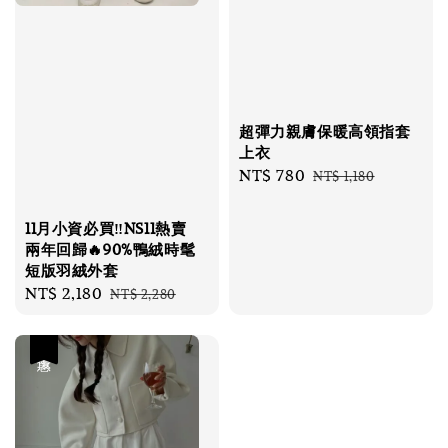
超彈力親膚保暖高領指套
上衣
Sale
NT$ 780
Regular
NT$ 1,180
price
price
11月小資必買‼️NS11熱賣
兩年回歸🔥90%鴨絨時髦
短版羽絨外套
Sale
NT$ 2,180
Regular
NT$ 2,280
price
price
優惠