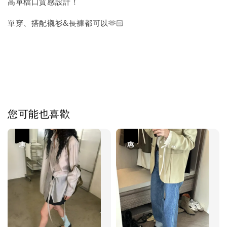
高單檔口質感設計！
單穿、搭配襯衫&長褲都可以🫶🏻
您可能也喜歡
優惠
優惠