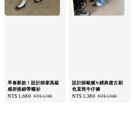
早春新款！設計師家高級
設計師歐膩✨經典復古刷
感拼接緞帶襯衫
色直筒牛仔褲
Sale
NT$ 1,680
Regular
Sale
NT$ 1,380
Regular
NT$ 1,780
NT$ 1,980
price
price
price
price