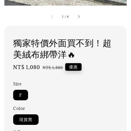
1
/
6
獨家特價外面買不到！超
美絨布綁帶洋🔥
Sale
NT$ 1,080
Regular
優惠
NT$ 1,880
price
price
Size
F
Color
現貨黑