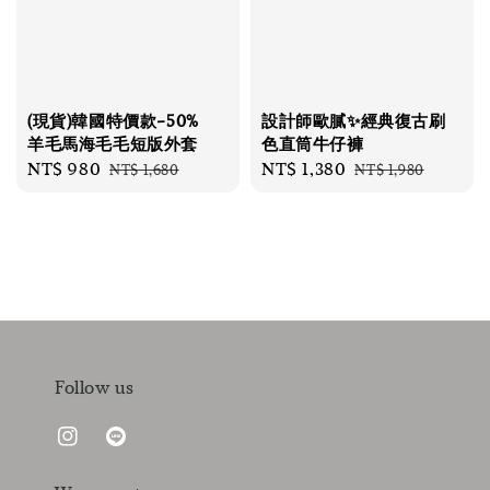
(現貨)韓國特價款-50%
設計師歐膩✨經典復古刷
羊毛馬海毛毛短版外套
色直筒牛仔褲
Sale
NT$ 980
Regular
Sale
NT$ 1,380
Regular
NT$ 1,680
NT$ 1,980
price
price
price
price
Follow us