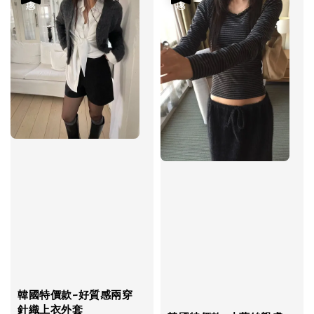
韓國特價款-好質感兩穿
針織上衣外套