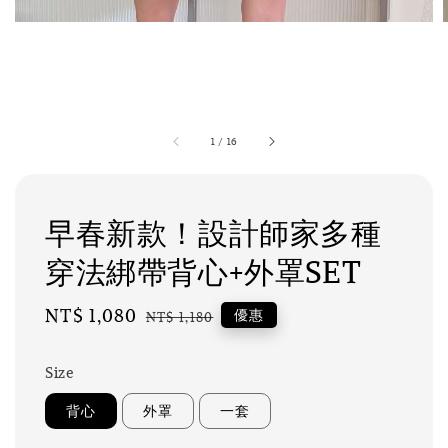
1
/
16
早春新款！設計師家多種
穿法綁帶背心+外罩SET
Sale
NT$ 1,080
Regular
優惠
NT$ 1,180
price
price
Size
背心
外罩
一套