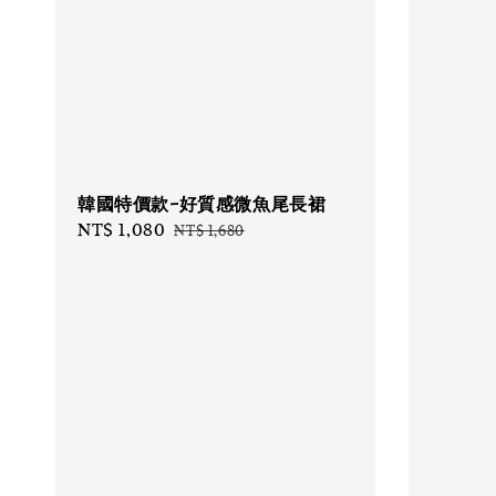
韓國特價款-好質感微魚尾長裙
Sale
NT$ 1,080
Regular
NT$ 1,680
price
price