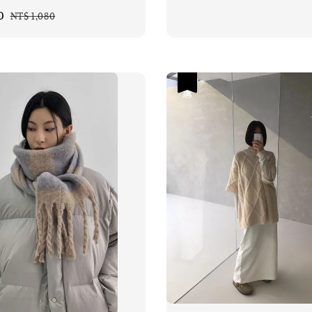
0
Regular
NT$ 1,080
price
優惠