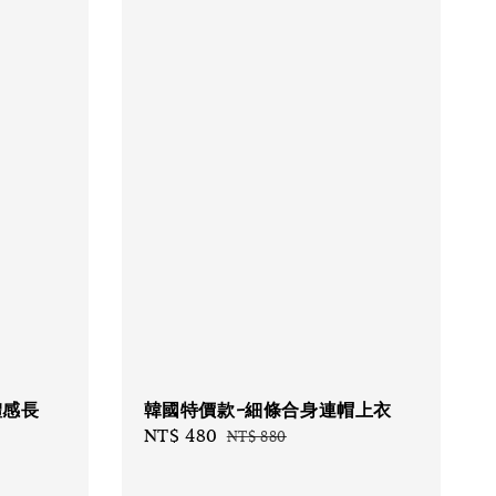
體感長
韓國特價款-細條合身連帽上衣
Sale
NT$ 480
Regular
NT$ 880
price
price