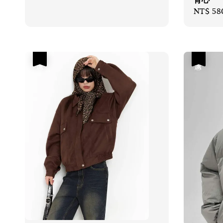
price
price
Sale
NT$ 58
price
優惠
優惠