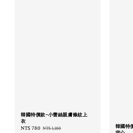
韓國特價款-小蕾絲親膚條紋上
衣
韓國特
Sale
NT$ 780
Regular
NT$ 1,180
背心