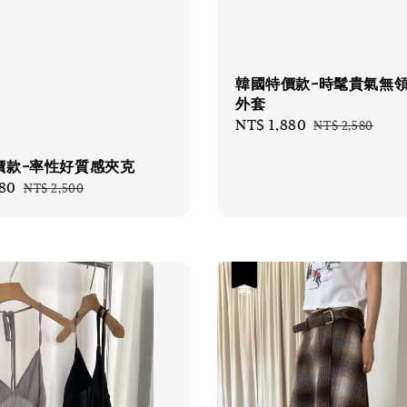
韓國特價款-時髦貴氣無
外套
Sale
NT$ 1,880
Regular
NT$ 2,580
price
price
價款-率性好質感夾克
280
Regular
NT$ 2,500
price
優惠