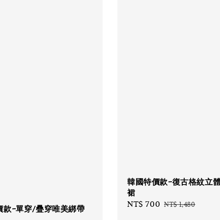
韓國特價款-復古格紋立
裙
Sale
NT$ 700
Regular
NT$ 1,480
價款-單穿/疊穿唯美綁帶
price
price