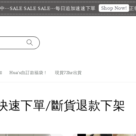
Shop Now!
LE SALE SALE⋯每日追加速速下單
正韓特價
加
Hua's自訂款福袋！
現貨72hr出貨
/快速下單/斷貨退款下架