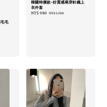
韓國特價款-好質感兩穿針織上
衣外套
Sale
NT$ 980
Regular
NT$ 1,780
price
price
領毛毛
優惠